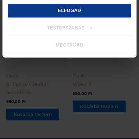
ELFOGAD
TESTRESZABÁS
MEGTAGAD
Egyéb
Egyéb
Stilianos videótár
Video 2
hozzáférés
590,00
Ft
990,00
Ft
Kosárba teszem
Kosárba teszem