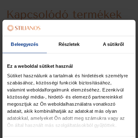
Kapcsolódó termékek
Beleegyezés
Részletek
A sütikről
Ez a weboldal sütiket használ
Sütiket használunk a tartalmak és hirdetések személyre
Egyéb
szabásához, közösségi funkciók biztosításához,
Minta 2
valamint weboldalforgalmunk elemzéséhez. Ezenkívül
990,00
Ft
közösségi média-, hirdető- és elemező partnereinkkel
Egyéb
megosztjuk az Ön weboldalhasználatra vonatkozó
Viceo 3
Kosárba teszem
adatait, akik kombinálhatják az adatokat más olyan
690,00
Ft
adatokkal, amelyeket Ön adott meg számukra vagy az
Ön által használt más szolgáltatásokból gyűjtöttek.
Kosárba teszem