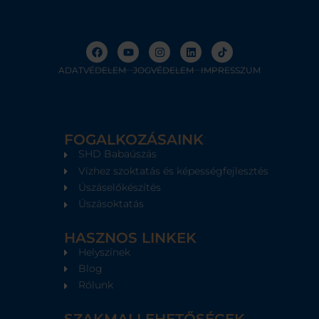
F
Y
I
L
a
o
n
i
c
u
s
n
e
t
t
k
ADATVÉDELEM
JOGVÉDELEM
IMPRESSZUM
b
u
a
e
o
b
g
d
o
e
r
i
k
a
n
m
FOGALKOZÁSAINK
SHD Babaúszás
Vízhez szoktatás és képességfejlesztés
Úszáselőkészítés
Úszásoktatás
HASZNOS LINKEK
Helyszínek
Blog
Rólunk
SZAKMAI LEHETŐSÉGEK