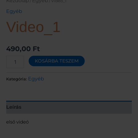
Kezdőlap
Egyéb
/
/ Video_1
Egyéb
Video_1
490,00
Ft
KOSÁRBA TESZEM
Egyéb
Kategória:
Leírás
első videó