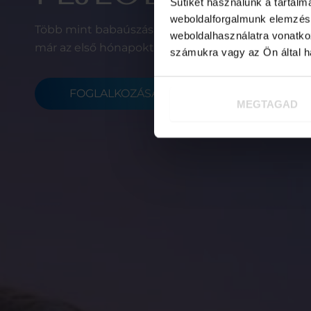
Sütiket használunk a tartal
weboldalforgalmunk elemzésé
Több mint babaúszás – közös élmények, vízhez szo
weboldalhasználatra vonatko
már az első hónapoktól.
számukra vagy az Ön által ha
FOGLALKOZÁSAINK
HELYSZÍN
MEGTAGAD