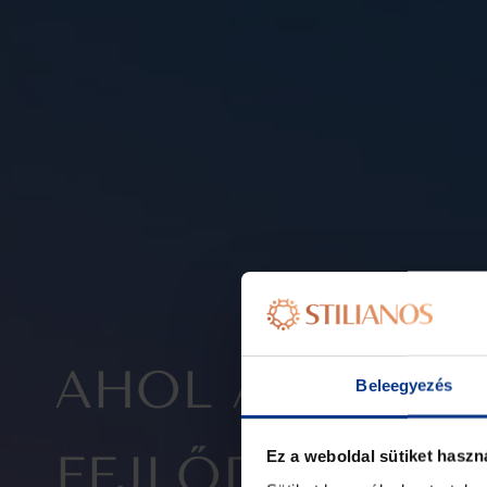
AHOL AZ ÉLMÉ
Beleegyezés
FEJLŐDÉSSÉ VÁ
Ez a weboldal sütiket haszn