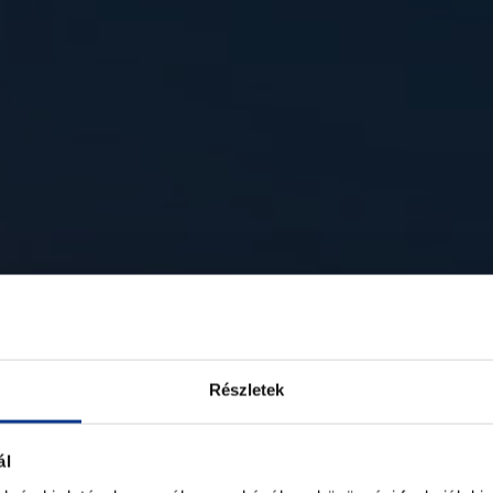
NY
Részletek
LIK
ál