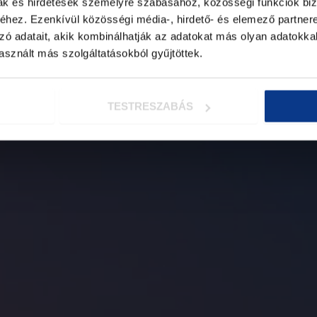
mak és hirdetések személyre szabásához, közösségi funkciók biz
hez. Ezenkívül közösségi média-, hirdető- és elemező partner
ktatás és játékos fejlődés
zó adatait, akik kombinálhatják az adatokat más olyan adatokka
sznált más szolgáltatásokból gyűjtöttek.
EK
TESTRESZABÁS