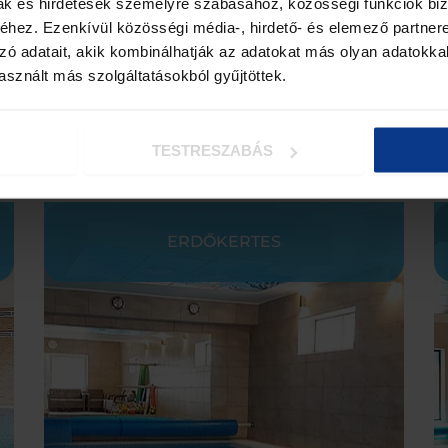
mak és hirdetések személyre szabásához, közösségi funkciók biz
hez. Ezenkívül közösségi média-, hirdető- és elemező partner
zó adatait, akik kombinálhatják az adatokat más olyan adatokka
sznált más szolgáltatásokból gyűjtöttek.
TESTRESZABÁS
ERDŐKERTES