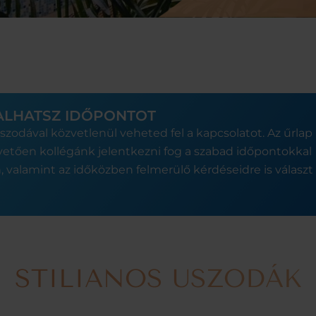
ALHATSZ IDŐPONTOT
uszodával közvetlenül veheted fel a kapcsolatot. Az űrlap
övetően kollégánk jelentkezni fog a szabad időpontokkal
 valamint az időközben felmerülő kérdéseidre is választ
STILIANOS USZODÁK