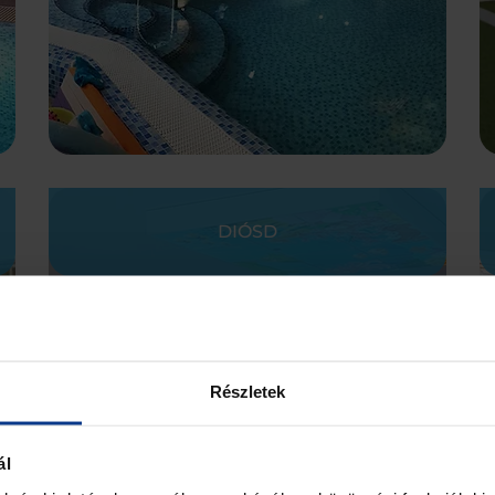
DIÓSD
Részletek
ál