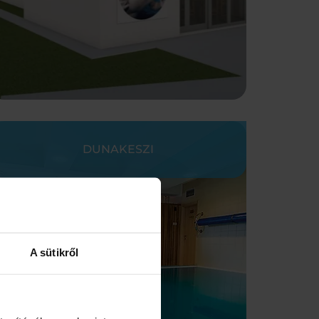
DUNAKESZI
A sütikről