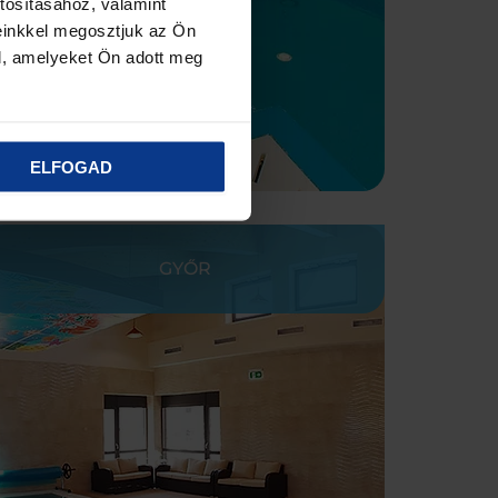
tosításához, valamint
einkkel megosztjuk az Ön
l, amelyeket Ön adott meg
ELFOGAD
GYŐR