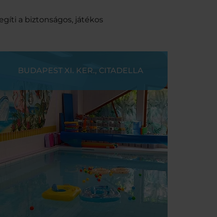
gíti a biztonságos, játékos
BUDAPEST XI. KER., CITADELLA