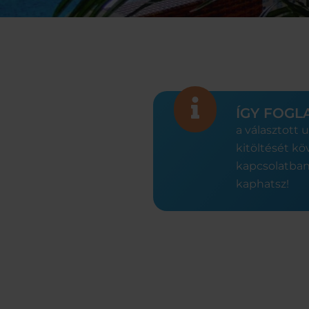
ÍGY FOGL
a választott 
kitöltését k
kapcsolatban,
kaphatsz!