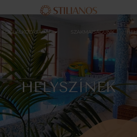
FOGLALKOZÁSAINK
SZAKMAISÁGUNK
HEL
HELYSZÍNEK