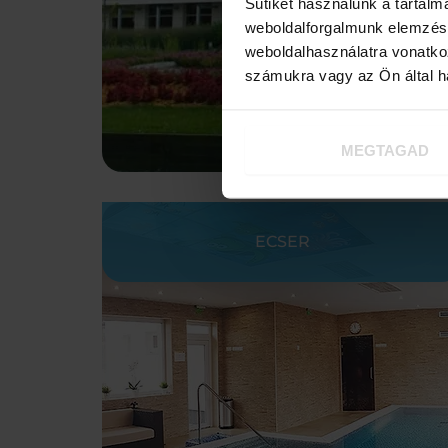
Sütiket használunk a tartal
weboldalforgalmunk elemzésé
weboldalhasználatra vonatko
számukra vagy az Ön által ha
MEGTAGAD
ECSER