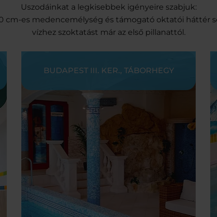
Uszodáinkat a legkisebbek igényeire szabjuk:
110 cm-es medencemélység és támogató oktatói háttér se
vízhez szoktatást már az első pillanattól.
BUDAPEST III. KER., TÁBORHEGY