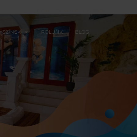
ELŐADÁSOK
AKADÉMIA
KARRIER
YSZÍNEK
RÓLUNK
BLOG