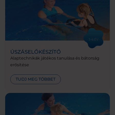
3-6 ÉV
ÚSZÁSELŐKÉSZÍTŐ
Alaptechnikák játékos tanulása és bátorság
erősítése
TUDJ MEG TÖBBET