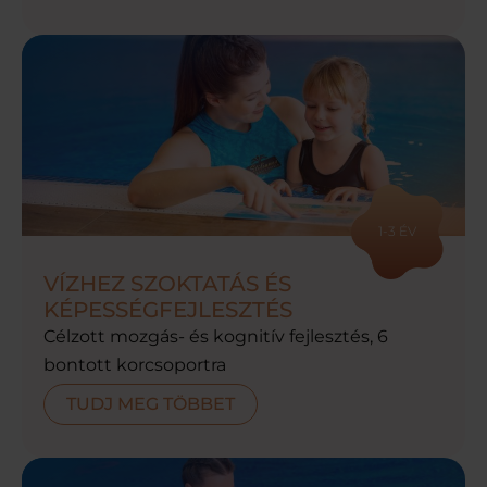
1-3 ÉV
VÍZHEZ SZOKTATÁS ÉS
KÉPESSÉGFEJLESZTÉS
Célzott mozgás- és kognitív fejlesztés, 6
bontott korcsoportra
TUDJ MEG TÖBBET