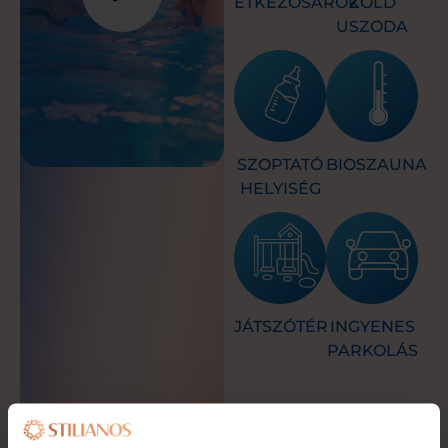
ÉTKEZŐSAROK
ZÖLD
USZODA
SZOPTATÓ
BIOSZAUNA
HELYISÉG
JÁTSZÓTÉR
INGYENES
PARKOLÁS