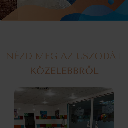
NÉZD MEG AZ USZODÁT
KÖZELEBBRŐL