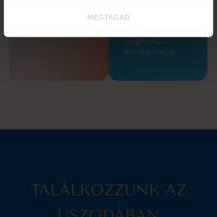
Medencéink vize
MEGTAGAD
klórmentes, UV
fénnyel és aktív
oxigénnel
fertőtlenítjük.
TALÁLKOZZUNK AZ
USZODÁBAN