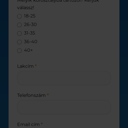
Melyik korosztályba tartozol? Kérjük
válassz!
18-25
26-30
31-35
36-40
40+
Lakcím
*
Telefonszám
*
Email cím
*