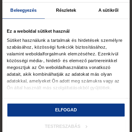
A Stilianos
Babauszoda
Beleegyezés
Részletek
A sütikről
Magyarország első
zöld uszodájában,
klórmentes és
Ez a weboldal sütiket használ
vegyszermentes
környezetben
Sütiket használunk a tartalmak és hirdetések személyre
várjuk sok
szabásához, közösségi funkciók biztosításához,
szeretettel a
valamint weboldalforgalmunk elemzéséhez. Ezenkívül
gyermekeket
közösségi média-, hirdető- és elemező partnereinkkel
egyedi vízi
megosztjuk az Ön weboldalhasználatra vonatkozó
készség- és
adatait, akik kombinálhatják az adatokat más olyan
képességfejlesztő
adatokkal, amelyeket Ön adott meg számukra vagy az
foglalkozásainkra,
Ön által használt más szolgáltatásokból gyűjtöttek.
babaúszásra.
Uszodáink nem
közfürdők,
ELFOGAD
kifejezetten
gyermekeknek
fenntartott
TESTRESZABÁS
intézmények.