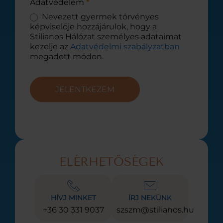
Adatvédelem
*
Nevezett gyermek törvényes
képviselője hozzájárulok, hogy a
Stilianos Hálózat személyes adataimat
kezelje az
Adatvédelmi szabályzatban
megadott módon.
JELENTKEZEM
ELÉRHETŐSÉGEK
HÍVJ MINKET
ÍRJ NEKÜNK
+36 30 331 9037
szszm@stilianos.hu