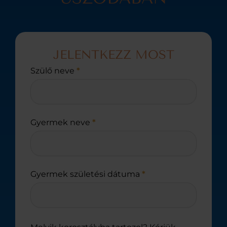
JELENTKEZZ MOST
Uszoda
Szülő neve
*
jelentkezés
általános
Gyermek neve
*
Gyermek születési dátuma
*