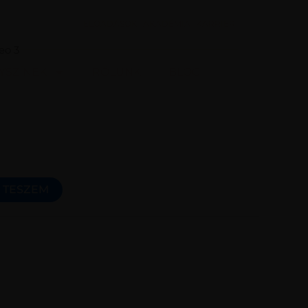
ELŐADÁSOK
AKADÉMIA
KARRIER
eo 3
YSZÍNEK
RÓLUNK
BLOG
 TESZEM