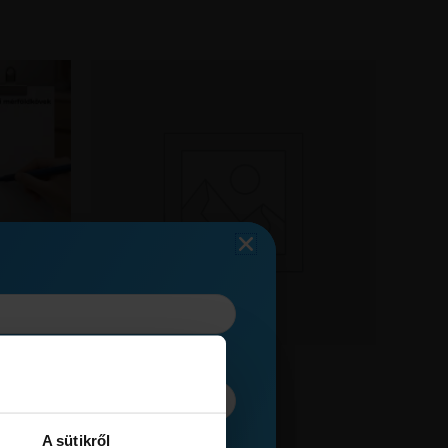
Egyéb
Video 2
590,00
Ft
A sütikről