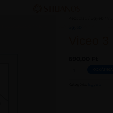
Viceo
Kezdőlap
Egyéb
/
/ Vic
3
FOGLALKOZÁSAINK
SZAKMAISÁGUNK
HEL
Egyéb
mennyiség
Viceo 3
690,00
Ft
KOSÁRBA
Egyéb
Kategória: