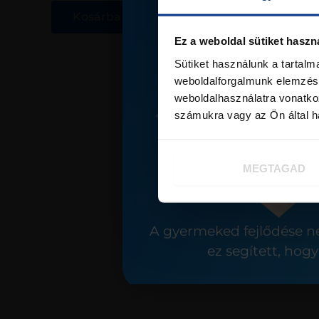
Kosárba teszem
Kosá
Ez a weboldal sütiket haszn
Sütiket használunk a tartal
weboldalforgalmunk elemzésé
weboldalhasználatra vonatko
számukra vagy az Ön által ha
MEGTAGAD
A gyermeked fejlődése n
ez segített, ho