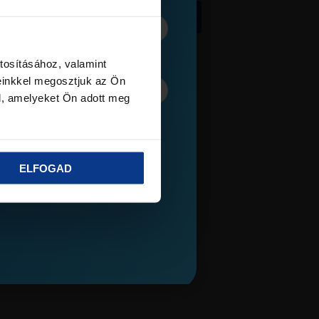
zületési dátuma
*
Kosárba teszem
tosításához, valamint
tok?
einkkel megosztjuk az Ön
l, amelyeket Ön adott meg
*
ályzatot
elolvastam és
ELFOGAD