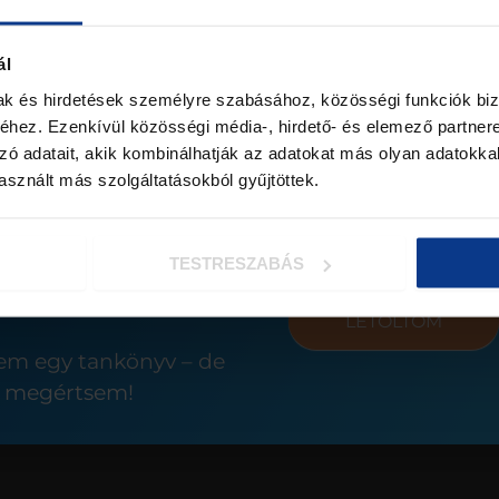
Gyermeked (várható) s
rba teszem
ál
mak és hirdetések személyre szabásához, közösségi funkciók biz
Melyik településen lak
hez. Ezenkívül közösségi média-, hirdető- és elemező partner
zó adatait, akik kombinálhatják az adatokat más olyan adatokka
sznált más szolgáltatásokból gyűjtöttek.
Adatkezelési szabályzat
Az
Adatkezelési Szab
elfogadom
TESTRESZABÁS
LETÖLTÖM
em egy tankönyv – de
gy megértsem!