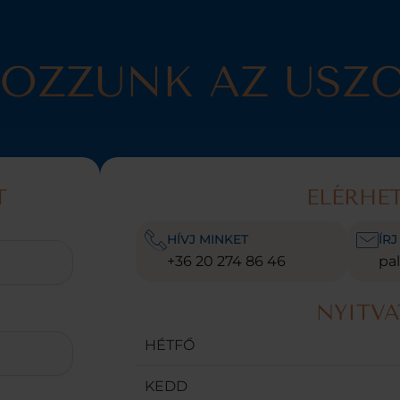
KOZZUNK AZ USZ
T
ELÉRHE
HÍVJ MINKET
ÍR
+36 20 274 86 46
pa
NYITVA
HÉTFŐ
KEDD