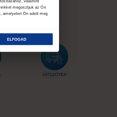
tosításához, valamint
tok?
einkkel megosztjuk az Ön
l, amelyeket Ön adott meg
*
ályzatot
elolvastam és
ELFOGAD
A
JÁTSZÓTÉR