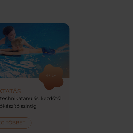
4+ ÉV
KTATÁS
 technikatanulás, kezdőtől
őkészítő szintig
EG TÖBBET