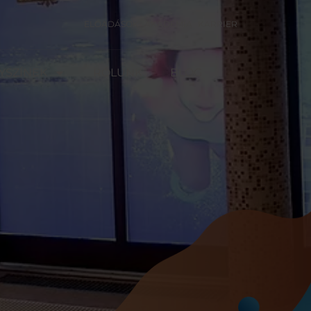
ELŐADÁSOK
AKADÉMIA
KARRIER
YSZÍNEK
RÓLUNK
BLOG