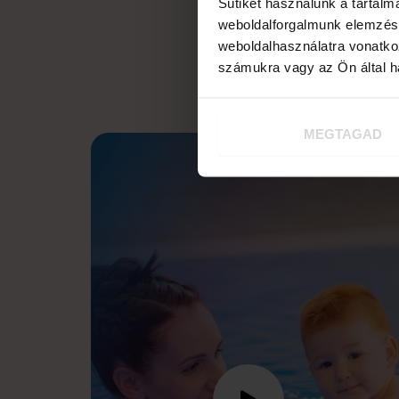
Sütiket használunk a tartal
weboldalforgalmunk elemzésé
weboldalhasználatra vonatko
számukra vagy az Ön által ha
MEGTAGAD
A gyermeked fejlődése n
ez segített, ho