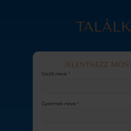
TALÁL
JELENTKEZZ MOS
Uszoda
Szülő neve
*
jelentkezés
általános
Gyermek neve
*