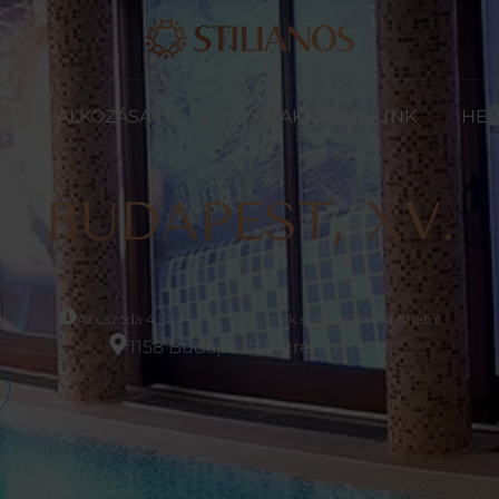
FOGLALKOZÁSAINK
SZAKMAISÁGUNK
HEL
BUDAPEST, XV.
Az uszoda 4 ÉV FELETTI gyermek számára látogatható!
1158 Budapest, Petrence u. 78.