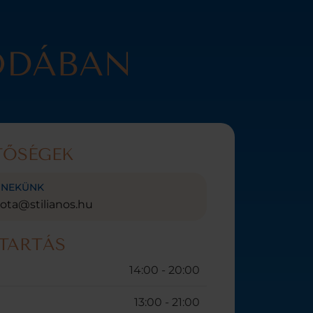
ODÁBAN
TŐSÉGEK
J NEKÜNK
lota@stilianos.hu
TARTÁS
14:00 - 20:00
13:00 - 21:00