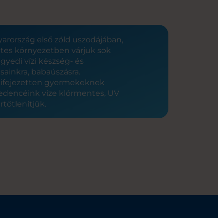
arország első zöld uszodájában,
tes környezetben várjuk sok
gyedi vízi készség- és
sainkra, babaúszásra.
kifejezetten gyermekeknek
edencéink vize klórmentes, UV
rtőtlenítjük.