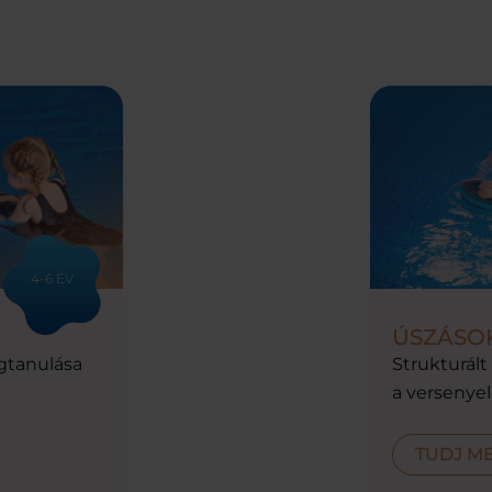
4-6 ÉV
ÚSZÁSO
gtanulása
Strukturált
a versenyel
TUDJ M