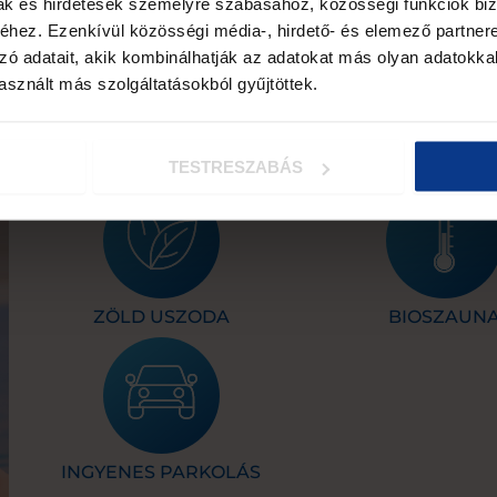
mak és hirdetések személyre szabásához, közösségi funkciók biz
Melyik településen lak
hez. Ezenkívül közösségi média-, hirdető- és elemező partner
zó adatait, akik kombinálhatják az adatokat más olyan adatokka
SZÁMOTOKRA?
sznált más szolgáltatásokból gyűjtöttek.
Adatkezelési szabályzat
Az
Adatkezelési Szab
elfogadom
TESTRESZABÁS
LETÖLTÖM
em egy tankönyv – de
gy megértsem!
ZÖLD USZODA
BIOSZAUN
INGYENES PARKOLÁS