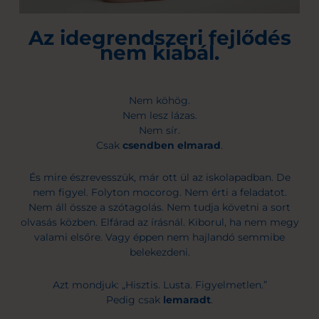
Az idegrendszeri fejlődés
nem kiabál.
Nem köhög.
Nem lesz lázas.
Nem sír.
Csak
csendben elmarad
.
És mire észrevesszük, már ott ül az iskolapadban. De
nem figyel. Folyton mocorog. Nem érti a feladatot.
Nem áll össze a szótagolás. Nem tudja követni a sort
olvasás közben. Elfárad az írásnál. Kiborul, ha nem megy
valami elsőre. Vagy éppen nem hajlandó semmibe
belekezdeni.
Azt mondjuk: „Hisztis. Lusta. Figyelmetlen.”
Pedig csak
lemaradt
.