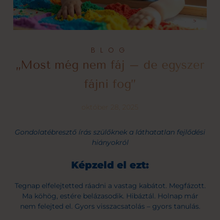
BLOG
„Most még nem fáj – de egyszer
fájni fog”
október 28, 2025
Gondolatébresztő írás szülőknek a láthatatlan fejlődési
hiányokról
Képzeld el ezt:
Tegnap elfelejtetted ráadni a vastag kabátot. Megfázott.
Ma köhög, estére belázasodik. Hibáztál. Holnap már
nem felejted el. Gyors visszacsatolás – gyors tanulás.