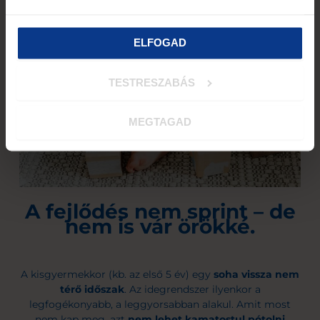
ELFOGAD
TESTRESZABÁS
MEGTAGAD
A fejlődés nem sprint – de
nem is vár örökké.
A kisgyermekkor (kb. az első 5 év) egy
soha vissza nem
térő időszak
. Az idegrendszer ilyenkor a
legfogékonyabb, a leggyorsabban alakul. Amit most
nem kap meg, azt
nem lehet kamatostul pótolni