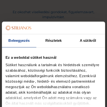
Ez okozhat viselkedési gondokat, figyelemzavart,
impulzivitást.
Ha nem rajzol szabadon, nem alkot, nem mesélsz
Beleegyezés
Részletek
A sütikről
neki:
Ez a weboldal sütiket használ
Sütiket használunk a tartalmak és hirdetések személyre
Korlátozottan fejlődik a kreativitása, problémamegoldó
gondolkodása.
szabásához, közösségi funkciók biztosításához,
valamint weboldalforgalmunk elemzéséhez. Ezenkívül
közösségi média-, hirdető- és elemező partnereinkkel
megosztjuk az Ön weboldalhasználatra vonatkozó
Nehezebben fog új ötletekkel előállni, nem mer majd
adatait, akik kombinálhatják az adatokat más olyan
hibázni.
adatokkal, amelyeket Ön adott meg számukra vagy az
Ön által használt más szolgáltatásokból gyűjtöttek.