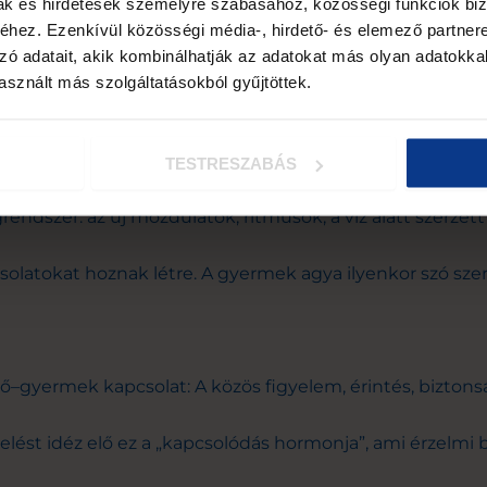
mak és hirdetések személyre szabásához, közösségi funkciók biz
hez. Ezenkívül közösségi média-, hirdető- és elemező partner
nt hall, tapint, lát. Ez az agyat finomhangolásra késztet
zó adatait, akik kombinálhatják az adatokat más olyan adatokka
sznált más szolgáltatásokból gyűjtöttek.
alkalmazkodó képességet.
TESTRESZABÁS
rendszer: az új mozdulatok, ritmusok, a víz alatt szerzett
solatokat hoznak létre. A gyermek agya ilyenkor szó szeri
lő–gyermek kapcsolat: A közös figyelem, érintés, bizton
elést idéz elő ez a „kapcsolódás hormonja”, ami érzelmi 