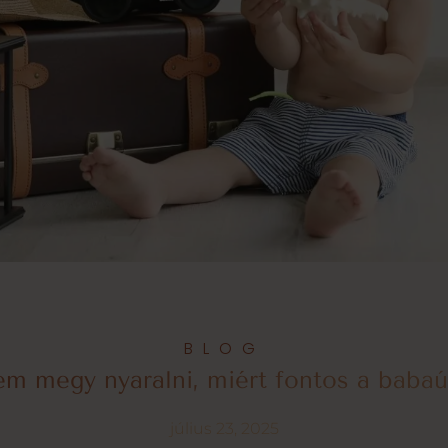
BLOG
m megy nyaralni, miért fontos a babaú
július 23, 2025