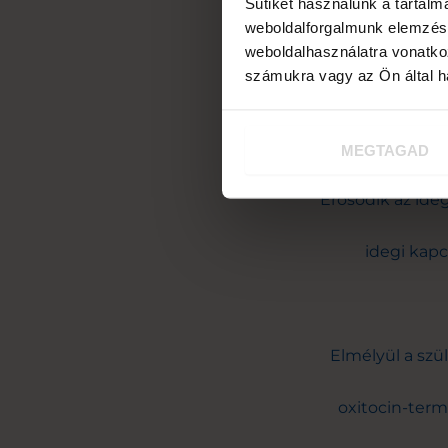
Sütiket használunk a tartal
weboldalforgalmunk elemzésé
a vízben máské
weboldalhasználatra vonatko
számukra vagy az Ön által ha
MEGTAGAD
Erősödik az ideg
idegi kapc
Elmélyül a szü
oxitocin-term