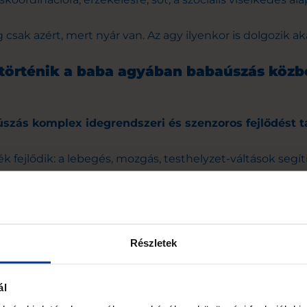
 csak azért, mert nyár van. Az agy ilyenkor is dolgozik a
 történik a baba agyában babaúszás közb
szás komplex idegrendszeri és szenzoros fejlődést 
k fejlődik: a lebegés, mozgás, testhelyzet-váltások segít
hol van a teste a térben. Ez alapvető a biztonságos moz
járáshoz.
Részletek
ál
zékelési rendszerek: a víz más ingereket ad, mint a szár