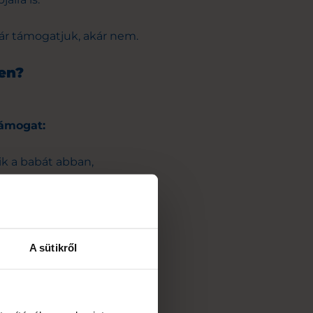
kár támogatjuk, akár
nem.
en?
támogat:
ik a babát abban,
gáshoz, üléshez és
A sütikről
azföld. A gyermek