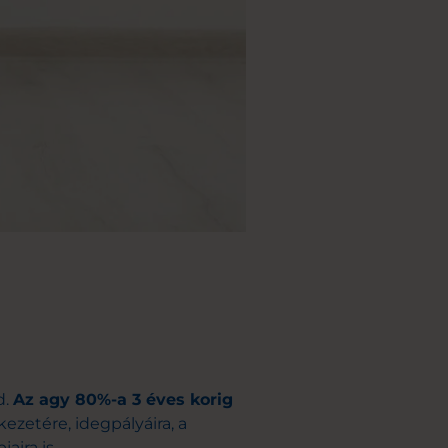
d.
Az agy
80%-a 3 éves korig
ezetére, idegpályáira, a
aira is.