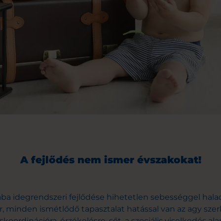
A fejlődés nem ismer évszakokat!
ba idegrendszeri fejlődése hihetetlen sebességgel hala
, minden ismétlődő tapasztalat hatással van az agy szerk
oordinációra, érzékelésre, sőt, a szociális viselkedés alapj