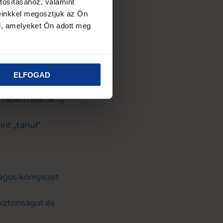
tosításához, valamint
einkkel megosztjuk az Ön
i és fokozza az
l, amelyeket Ön adott meg
ELFOGAD
 tapasztalatok új
nt „tanul”.
ságos környezet
biztonságot és