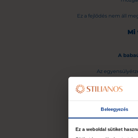
Ez a fejlődés nem áll meg
Mi
A babaú
Az egyensúlyérzé
hogy megtanulja, 
Beleegyezés
Ez a weboldal sütiket haszn
Finomodnak az ér