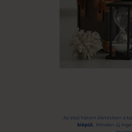
Az első három életévben a ba
kiépül.
Minden új inger
mozgásk