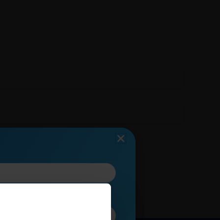
ELŐADÁSOK
AKADÉMIA
KARRIER
YSZÍNEK
RÓLUNK
BLOG