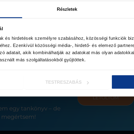
Részletek
Gyermeked (várható) s
HASZNOS LINKEK
Helyszínek
ál
Blog
mak és hirdetések személyre szabásához, közösségi funkciók biz
Melyik településen lak
Rólunk
hez. Ezenkívül közösségi média-, hirdető- és elemező partner
SZAKMAI LEHETŐSÉGEK
zó adatait, akik kombinálhatják az adatokat más olyan adatokka
Előadások
sznált más szolgáltatásokból gyűjtöttek.
Oktatói Akadémia
Adatkezelési szabályzat
Karrier
Az
Adatkezelési Szab
Üzleti lehetőség
elfogadom
TESTRESZABÁS
LETÖLTÖM
em egy tankönyv – de
gy megértsem!