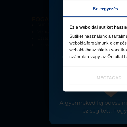
Beleegyezés
FOGALKOZÁSAINK
SHD Babaúszás
Ez a weboldal sütiket haszn
Vízhez szoktatás és képességfejlesztés
Sütiket használunk a tartal
Úszáselőkészítés
weboldalforgalmunk elemzésé
Úszásoktatás
weboldalhasználatra vonatko
számukra vagy az Ön által ha
MEGTAGAD
A gyermeked fejlődése n
ez segített, ho