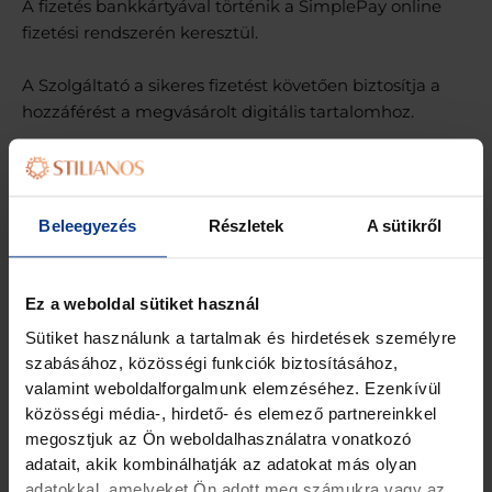
A fizetés bankkártyával történik a SimplePay online
fizetési rendszerén keresztül.
A Szolgáltató a sikeres fizetést követően biztosítja a
hozzáférést a megvásárolt digitális tartalomhoz.
5. Elállási jog
A fogyasztót a szerződés megkötésétől számított 14
Beleegyezés
Részletek
A sütikről
napon belül indokolás nélküli elállási jog illeti meg.
Amennyiben a Felhasználó kifejezetten kéri a digitális
Ez a weboldal sütiket használ
tartalom teljesítésének megkezdését a 14 napos
Sütiket használunk a tartalmak és hirdetések személyre
határidő lejárta előtt, és tudomásul veszi, hogy ezzel
szabásához, közösségi funkciók biztosításához,
elveszíti elállási jogát, az elállási jog a hozzáférés
valamint weboldalforgalmunk elemzéséhez. Ezenkívül
biztosításával megszűnik.
közösségi média-, hirdető- és elemező partnereinkkel
megosztjuk az Ön weboldalhasználatra vonatkozó
Elállási szándékát a Felhasználó a
adatait, akik kombinálhatják az adatokat más olyan
kozpont@stilianos.hu
adatokkal, amelyeket Ön adott meg számukra vagy az