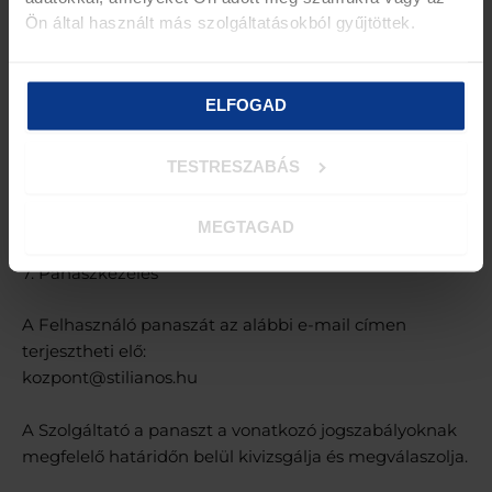
e-mail címen jelezheti.
Ön által használt más szolgáltatásokból gyűjtöttek.
6. Szerzői jogok
ELFOGAD
A megvásárolt videóanyagok szerzői jogi védelem
alatt állnak.
TESTRESZABÁS
A tartalmak másolása, terjesztése, továbbértékesítése
vagy harmadik személy részére történő
hozzáférhetővé tétele tilos.
MEGTAGAD
7. Panaszkezelés
A Felhasználó panaszát az alábbi e-mail címen
terjesztheti elő:
kozpont@stilianos.hu
A Szolgáltató a panaszt a vonatkozó jogszabályoknak
megfelelő határidőn belül kivizsgálja és megválaszolja.