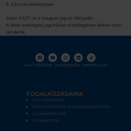
8. Záró rendelkezések
Jelen ÁSZF-re a magyar jog az irányadó.
A felek esetleges jogvitáikat elsődlegesen békés úton
rendezik.
F
Y
I
L
a
o
n
i
c
u
s
n
e
t
t
k
ADATVÉDELEM
JOGVÉDELEM
IMPRESSZUM
b
u
a
e
o
b
g
d
o
e
r
i
k
a
n
m
FOGALKOZÁSAINK
SHD Babaúszás
Vízhez szoktatás és képességfejlesztés
Úszáselőkészítés
Úszásoktatás