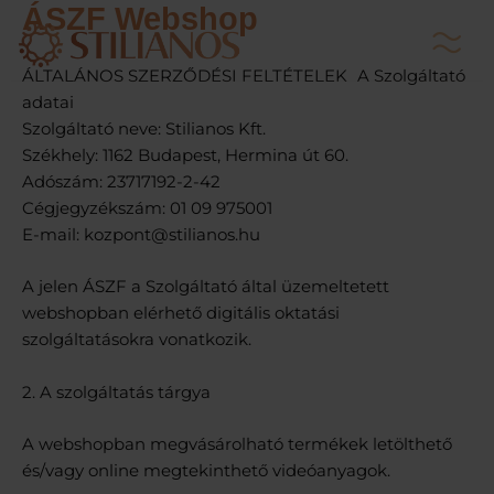
ÁSZF Webshop
Skip
to
content
ÁLTALÁNOS SZERZŐDÉSI FELTÉTELEK A Szolgáltató
adatai
Szolgáltató neve: Stilianos Kft.
Székhely: 1162 Budapest, Hermina út 60.
Adószám: 23717192-2-42
Cégjegyzékszám: 01 09 975001
E-mail: kozpont@stilianos.hu
A jelen ÁSZF a Szolgáltató által üzemeltetett
webshopban elérhető digitális oktatási
szolgáltatásokra vonatkozik.
2. A szolgáltatás tárgya
A webshopban megvásárolható termékek letölthető
és/vagy online megtekinthető videóanyagok.